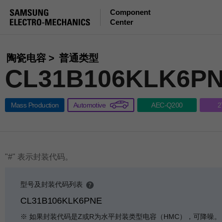
Component
Center
陶瓷电容
普通类型
CL31B106KLK6P
Mass Production
Automotive
AEC-Q200
2
"#" 表示封装代码。
型号及封装代码列表
p
CL31B106KLK6PNE
e
n
※ 如果封装代码是Z或R为水平封装类型电容（HMC），可降噪。
g