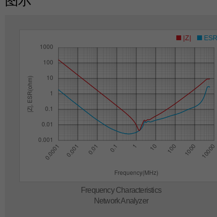
图示
|Z|
ES
Frequency Characteristics
Network Analyzer